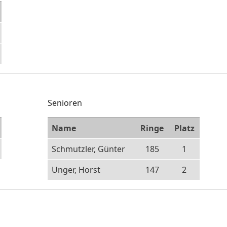
Senioren
Name
Ringe
Platz
Schmutzler, Günter
185
1
Unger, Horst
147
2