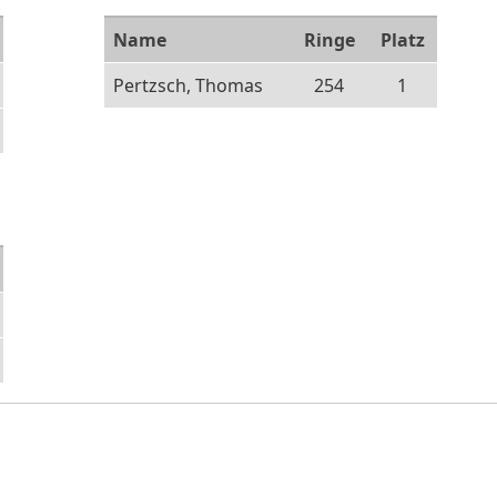
Name
Ringe
Platz
Pertzsch, Thomas
254
1