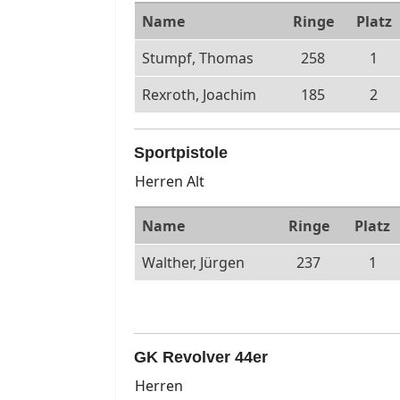
Name
Ringe
Platz
Stumpf, Thomas
258
1
Rexroth, Joachim
185
2
Sportpistole
Herren Alt
Name
Ringe
Platz
Walther, Jürgen
237
1
GK Revolver 44er
Herren