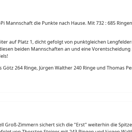
Pi Mannschaft die Punkte nach Hause. Mit 732 : 685 Ring
eiter auf Platz 1, dicht gefolgt von punktgleichen Lengfel
diesen beiden Mannschaften an und eine Vorentscheidung z
els!
as Götz 264 Ringe, Jürgen Walther 240 Ringe und Thomas Pe
l Groß-Zimmern sichert sich die "Erst" weiterhin die Spitze
folgt von Thorsten Steiger mit 243 Ringen und Jürgen Walt