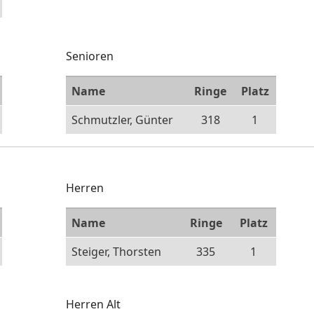
Senioren
Name
Ringe
Platz
Schmutzler, Günter
318
1
Herren
Name
Ringe
Platz
Steiger, Thorsten
335
1
Herren Alt