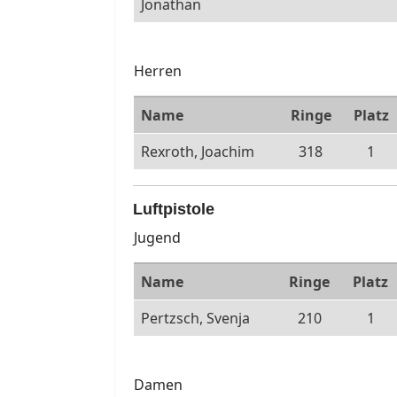
Jonathan
Herren
Name
Ringe
Platz
Rexroth, Joachim
318
1
Luftpistole
Jugend
Name
Ringe
Platz
Pertzsch, Svenja
210
1
Damen