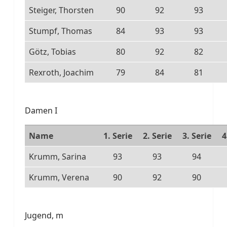
Steiger, Thorsten
90
92
93
Stumpf, Thomas
84
93
93
Götz, Tobias
80
92
82
Rexroth, Joachim
79
84
81
Damen I
Name
1. Serie
2. Serie
3. Serie
4
Krumm, Sarina
93
93
94
Krumm, Verena
90
92
90
Jugend, m