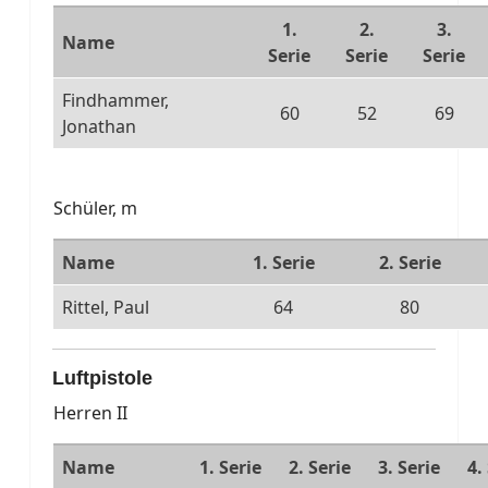
1.
2.
3.
Name
Serie
Serie
Serie
Findhammer,
60
52
69
Jonathan
Schüler, m
Name
1. Serie
2. Serie
Rittel, Paul
64
80
Luftpistole
Herren II
Name
1. Serie
2. Serie
3. Serie
4.