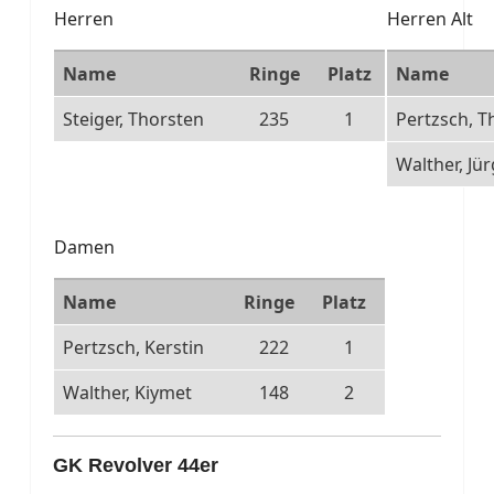
Herren
Herren Alt
Name
Ringe
Platz
Name
Steiger, Thorsten
235
1
Pertzsch, 
Walther, Jü
Damen
Name
Ringe
Platz
Pertzsch, Kerstin
222
1
Walther, Kiymet
148
2
GK Revolver 44er