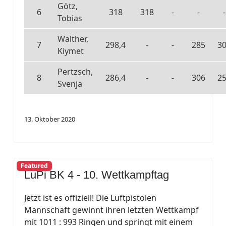
Götz,
6
318
318
-
-
-
Tobias
Walther,
7
298,4
-
-
285
3
Kiymet
Pertzsch,
8
286,4
-
-
306
2
Svenja
13. Oktober 2020
Featured
LuPi BK 4 - 10. Wettkampftag
Jetzt ist es offiziell! Die Luftpistolen
Mannschaft gewinnt ihren letzten Wettkampf
mit 1011 : 993 Ringen und springt mit einem