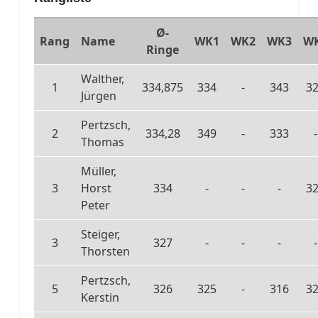
Ø-
Rang
Name
WK1
WK2
WK3
W
Ringe
Walther,
1
334,875
334
-
343
3
Jürgen
Pertzsch,
2
334,28
349
-
333
-
Thomas
Müller,
3
Horst
334
-
-
-
3
Peter
Steiger,
3
327
-
-
-
-
Thorsten
Pertzsch,
5
326
325
-
316
3
Kerstin