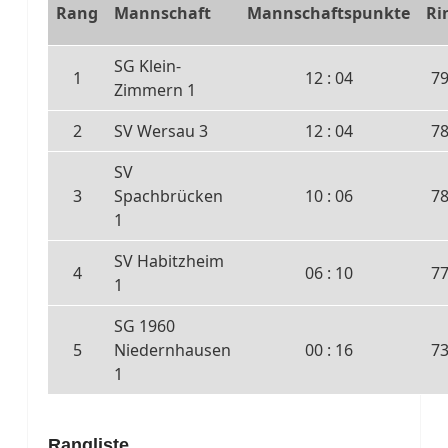
Rang
Mannschaft
Mannschaftspunkte
Ri
SG Klein-
1
12 : 04
7
Zimmern 1
2
SV Wersau 3
12 : 04
7
SV
3
Spachbrücken
10 : 06
7
1
SV Habitzheim
4
06 : 10
7
1
SG 1960
5
Niedernhausen
00 : 16
7
1
Rangliste