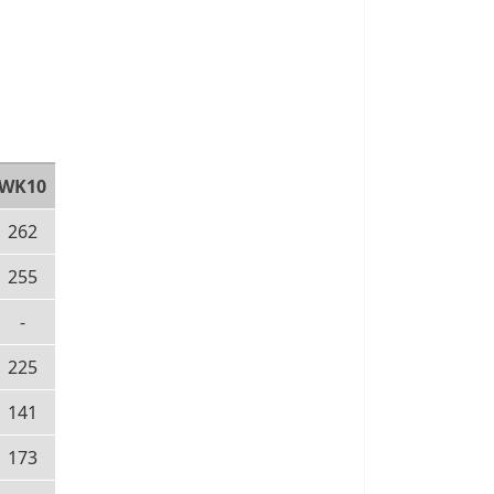
WK10
262
255
-
225
141
173