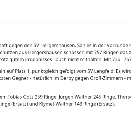
aft gegen den SV Hergershausen. Sah es in der Vorrunde noc
 Schützen aus Hergershausen schossen mit 757 Ringen das
otz gutem Ergebnisses - auch nicht mithalten. Mit 736 : 75
rhin auf Platz 1, punktgleich gefolgt vom SV Lengfeld. Es w
zten Gegner - natürlich im Derby gegen Groß-Zimmern - mus
en: Tobias Götz 259 Ringe, Jürgen Walther 245 Ringe, Thor
Ringe (Ersatz) und Kiymet Walther 143 Ringe (Ersatz).