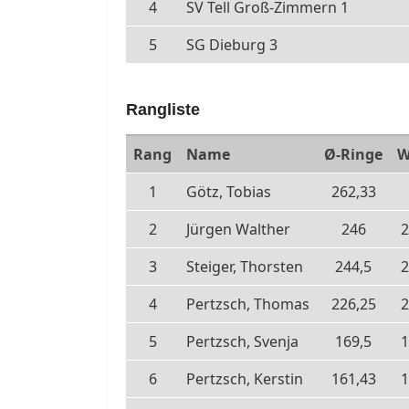
4
SV Tell Groß-Zimmern 1
5
SG Dieburg 3
Rangliste
Rang
Name
Ø-Ringe
W
1
Götz, Tobias
262,33
2
Jürgen Walther
246
2
3
Steiger, Thorsten
244,5
2
4
Pertzsch, Thomas
226,25
2
5
Pertzsch, Svenja
169,5
1
6
Pertzsch, Kerstin
161,43
1