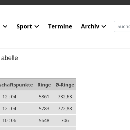
Suchen
n
Sport
Termine
Archiv
Tabelle
chaftspunkte
Ringe
Ø-Ringe
12 : 04
5861
732,63
12 : 04
5783
722,88
10 : 06
5648
706