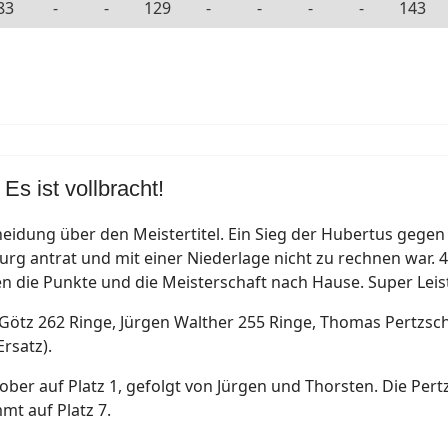
83
-
-
129
-
-
-
-
143
s ist vollbracht!
heidung über den Meistertitel. Ein Sieg der Hubertus geg
rg antrat und mit einer Niederlage nicht zu rechnen war. 
en die Punkte und die Meisterschaft nach Hause. Super Leis
 Götz 262 Ringe, Jürgen Walther 255 Ringe, Thomas Pertzsch
Ersatz).
Tober auf Platz 1, gefolgt von Jürgen und Thorsten. Die Per
mt auf Platz 7.