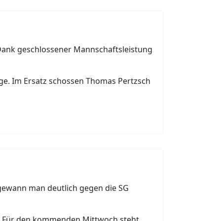
 Dank geschlossener Mannschaftsleistung
inge. Im Ersatz schossen Thomas Pertzsch
 gewann man deutlich gegen die SG
ern. Für den kommenden Mittwoch steht