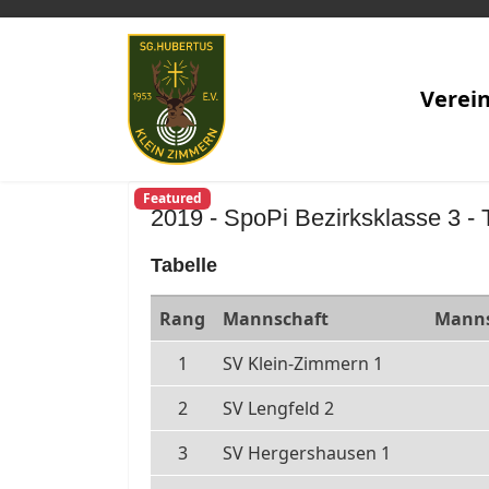
Verei
Featured
2019 - SpoPi Bezirksklasse 3 - 
Tabelle
Rang
Mannschaft
Manns
1
SV Klein-Zimmern 1
2
SV Lengfeld 2
3
SV Hergershausen 1