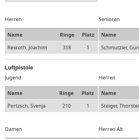
Herren
Senioren
Name
Ringe
Platz
Name
Rexroth, Joachim
318
1
Schmutzler, Gün
Luftpistole
Jugend
Herren
Name
Ringe
Platz
Name
Pertzsch, Svenja
210
1
Steiger, Thorste
Damen
Herren Alt