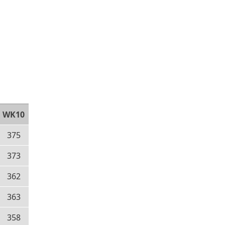
WK10
375
373
362
363
358