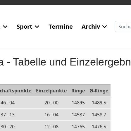
Suchen
n
Sport
Termine
Archiv
a - Tabelle und Einzelergebn
chaftspunkte
Einzelpunkte
Ringe
Ø-Ringe
46 : 04
20 : 00
14895
1489,5
37 : 13
16 : 04
14587
1458,7
30 : 20
12 : 08
14765
1476,5