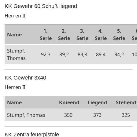
KK Gewehr 60 Schuß liegend
Herren II
1.
2.
3.
4.
5.
Name
Serie
Serie
Serie
Serie
Serie
Se
Stumpf,
92,3
89,2
83,8
89,4
94,2
10
Thomas
KK Gewehr 3x40
Herren II
Name
Knieend
Liegend
Stehend
Stumpf, Thomas
350
373
325
KK Zentralfeuerpistole