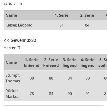
Schüler, m
Name
1. Serie
2. Serie
Kaiser, Leopold
81
84
KK Gewehr 3x20
Herren II
1. Serie
2. Serie
3. Serie
4. Serie
5. S
Name
knieend
knieend
liegend
liegend
ste
Stumpf,
88
88
84
83
8
Thomas
Rücker,
78
84
90
91
8
Markus