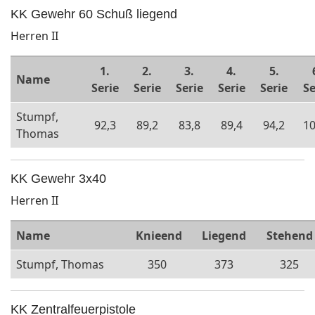
KK Gewehr 60 Schuß liegend
Herren II
1.
2.
3.
4.
5.
Name
Serie
Serie
Serie
Serie
Serie
Se
Stumpf,
92,3
89,2
83,8
89,4
94,2
10
Thomas
KK Gewehr 3x40
Herren II
Name
Knieend
Liegend
Stehend
Stumpf, Thomas
350
373
325
KK Zentralfeuerpistole