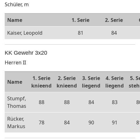
Schüler, m
Name
1. Serie
2. Serie
Kaiser, Leopold
81
84
KK Gewehr 3x20
Herren II
1. Serie
2. Serie
3. Serie
4. Serie
5. S
Name
knieend
knieend
liegend
liegend
ste
Stumpf,
88
88
84
83
8
Thomas
Rücker,
78
84
90
91
8
Markus