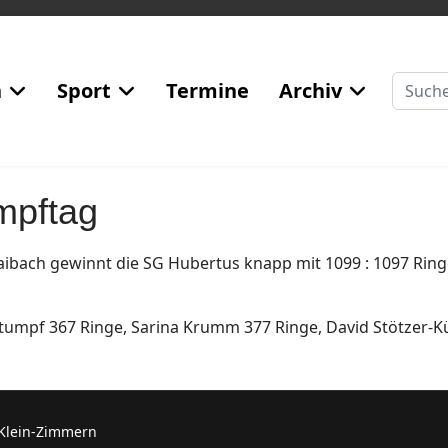
Suchen
n
Sport
Termine
Archiv
mpftag
bach gewinnt die SG Hubertus knapp mit 1099 : 1097 Ring
tumpf 367 Ringe, Sarina Krumm 377 Ringe, David Stötzer-K
 Klein-Zimmern