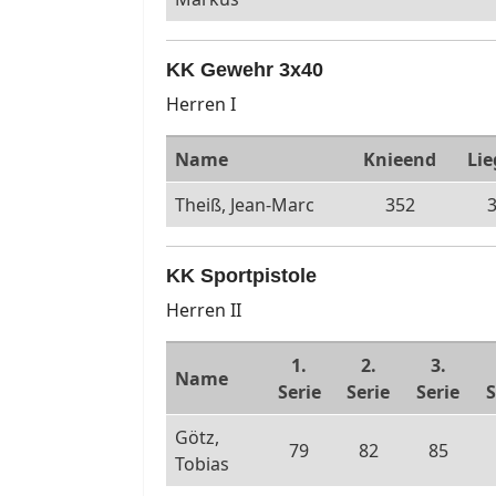
KK Gewehr 3x40
Herren I
Name
Knieend
Li
Theiß, Jean-Marc
352
KK Sportpistole
Herren II
1.
2.
3.
Name
Serie
Serie
Serie
S
Götz,
79
82
85
Tobias