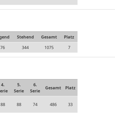
egend
Stehend
Gesamt
Platz
376
344
1075
7
4.
5.
6.
Gesamt
Platz
erie
Serie
Serie
88
88
74
486
33