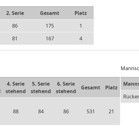
2. Serie
Gesamt
Platz
86
175
1
81
167
4
Mannsc
4. Serie
5. Serie
6. Serie
Manns
Gesamt
Platz
d
stehend
stehend
stehend
Rücker
88
84
86
531
21