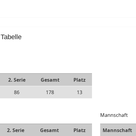
 Tabelle
2. Serie
Gesamt
Platz
86
178
13
Mannschaft
2. Serie
Gesamt
Platz
Mannschaft