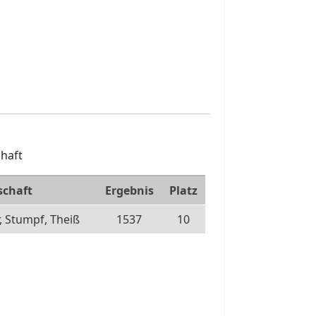
haft
chaft
Ergebnis
Platz
, Stumpf, Theiß
1537
10