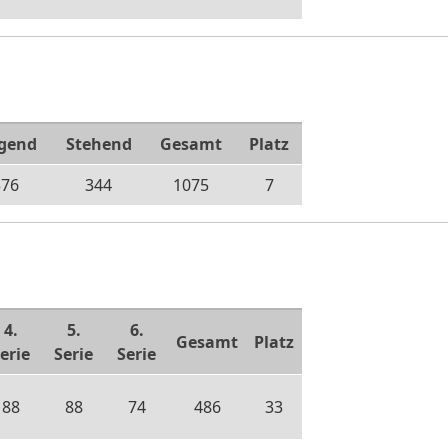
egend
Stehend
Gesamt
Platz
376
344
1075
7
4.
5.
6.
Gesamt
Platz
erie
Serie
Serie
88
88
74
486
33