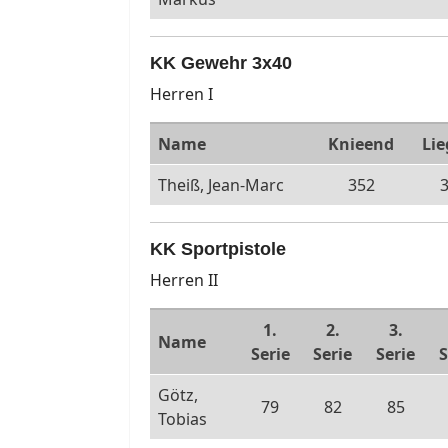
KK Gewehr 3x40
Herren I
Name
Knieend
Li
Theiß, Jean-Marc
352
KK Sportpistole
Herren II
1.
2.
3.
Name
Serie
Serie
Serie
S
Götz,
79
82
85
Tobias