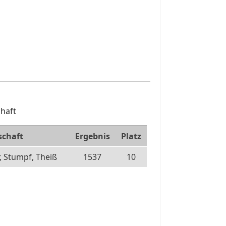
haft
chaft
Ergebnis
Platz
, Stumpf, Theiß
1537
10