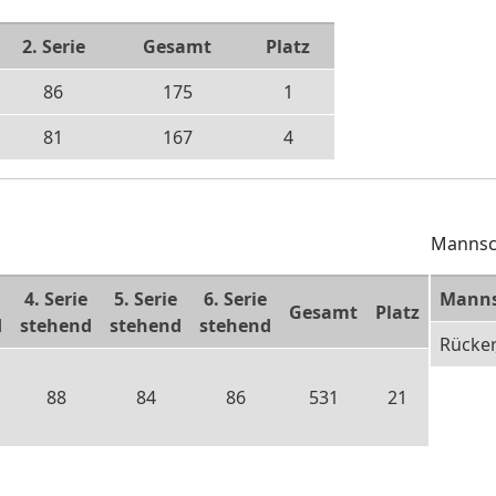
2. Serie
Gesamt
Platz
86
175
1
81
167
4
Mannsc
4. Serie
5. Serie
6. Serie
Manns
Gesamt
Platz
d
stehend
stehend
stehend
Rücker
88
84
86
531
21