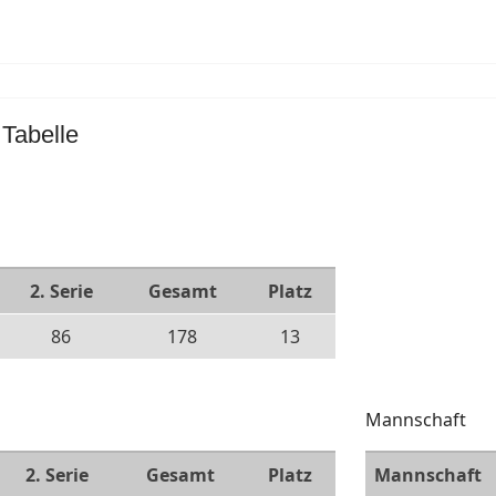
 Tabelle
2. Serie
Gesamt
Platz
86
178
13
Mannschaft
2. Serie
Gesamt
Platz
Mannschaft