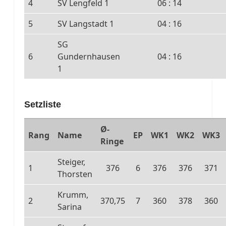
4
SV Lengfeld 1
06 : 14
5
SV Langstadt 1
04 : 16
SG
6
Gundernhausen
04 : 16
1
Setzliste
Ø-
Rang
Name
EP
WK1
WK2
WK3
Ringe
Steiger,
1
376
6
376
376
371
Thorsten
Krumm,
2
370,75
7
360
378
360
Sarina