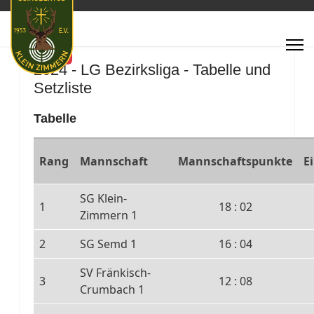
Featured
2024 - LG Bezirksliga - Tabelle und
Setzliste
Tabelle
Rang
Mannschaft
Mannschaftspunkte
E
SG Klein-
1
18 : 02
Zimmern 1
2
SG Semd 1
16 : 04
SV Fränkisch-
3
12 : 08
Crumbach 1