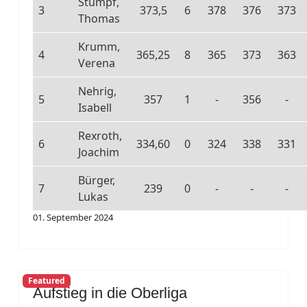
Stumpf,
3
373,5
6
378
376
373
Thomas
Krumm,
4
365,25
8
365
373
363
Verena
Nehrig,
5
357
1
-
356
-
Isabell
Rexroth,
6
334,60
0
324
338
331
Joachim
Bürger,
7
239
0
-
-
-
Lukas
01. September 2024
Featured
Aufstieg in die Oberliga